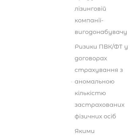
лізинговій
компанії-
вигодонабувачу
Ризики ПВК/ФТ у
договорах
страхування з
аномальною
кількістю
застрахованих
фізичних осіб
Якими