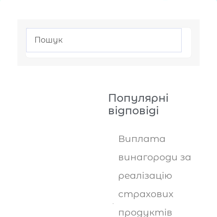
Популярні
відповіді
Виплата
винагороди за
реалізацію
страхових
продуктів