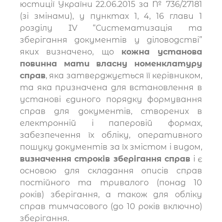
юстиції України 22.06.2015 за № 736/27181
(зі змінами), у пунктах 1, 4, 16 глави 1
розділу IV “Систематизація та
зберігання документів у діловодстві”
яких визначено, що
кожна установа
повинна мати власну номенклатуру
справ
, яка затверджується її керівником,
та яка призначена для встановлення в
установі єдиного порядку формування
справ для документів, створених в
електронній і паперовій формах,
забезпечення їх обліку, оперативного
пошуку документів за їх змістом і видом,
визначення строків зберігання справ
і є
основою для складання описів справ
постійного та тривалого (понад 10
років) зберігання, а також для обліку
справ тимчасового (до 10 років включно)
зберігання.