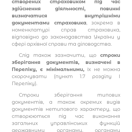
створених страховиком під час
здійснення діяльності, повинні
визначатися внутрішніми
документами страховика
, зокрема в
номенклатурі справ страховика,
відповідно до законодавства України у
сфері архівної справи та діловодства.
Слід також зазначити, що
строки
зберігання документів, визначені в
Переліку, є мінімальними,
їх не можна
скорочувати (пункт 1.7 розділу І
Переліку).
Строки зберігання типових
документів, а також окремих видів
документів нетипового характеру, що
створюються під час виконання
загальних управлінських функцій
державними органами, органами