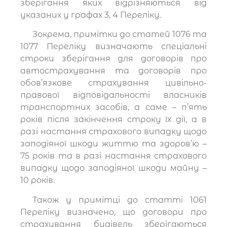
зберігання яких відрізняються від
указаних у графах 3, 4 Переліку.
Зокрема, примітки до статей 1076 та
1077 Переліку визначають спеціальні
строки зберігання для договорів про
автострахування та договорів про
обов’язкове страхування цивільно-
правової відповідальності власників
транспортних засобів, а саме – п’ять
років після закінчення строку їх дії, а в
разі настання страхового випадку щодо
заподіяної шкоди життю та здоров’ю –
75 років та в разі настання страхового
випадку щодо заподіяної шкоди майну –
10 років.
Також у примітці до статті 1061
Переліку визначено, що договори про
страхування будівель зберігаються