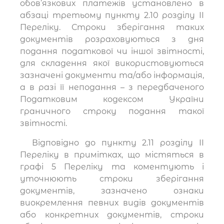
обов’язкових платежів установлено в
абзаці третьому пункту 2.10 розділу ІІ
Переліку. Строки зберігання таких
документів розраховуються з дня
подання податкової чи іншої звітності,
для складення якої використовуються
зазначені документи та/або інформація,
а в разі її неподання – з передбаченого
Податковим кодексом України
граничного строку подання такої
звітності.
Відповідно до пункту 2.11 розділу ІІ
Переліку в примітках, що містяться в
графі 5 Переліку та коментують і
уточнюють строки зберігання
документів, зазначено ознаки
виокремлення певних видів документів
або конкретних документів, строки