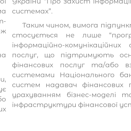
ої
України “Про захист інформаці
ма
системах”.
т-
Таким чином, вимога підпун
ож
стосується не лише “програ
інформаційно-комунікаційни
на
послуг, що підтримують осн
фінансових послуг та/або в
системами Національного ба
и,
систем надавач фінансових 
ує
урахуванням бізнес-моделі т
бо
інфраструктури фінансової ус
их