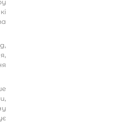
ру
кі
та
д,
я,
ня
ше
и,
ну
ує