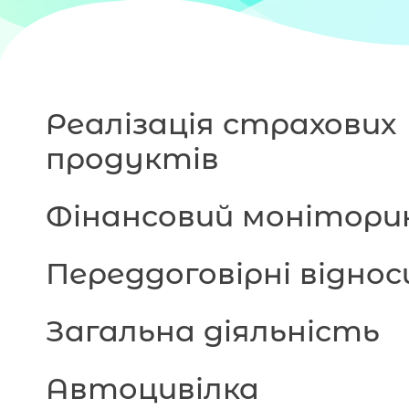
Реалізація страхових
продуктів
Фінансовий монітори
Переддоговірні віднос
Загальна діяльність
Автоцивілка