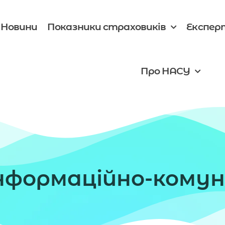
Новини
Показники страховиків
Експер
Про НАСУ
нформаційно-комуні