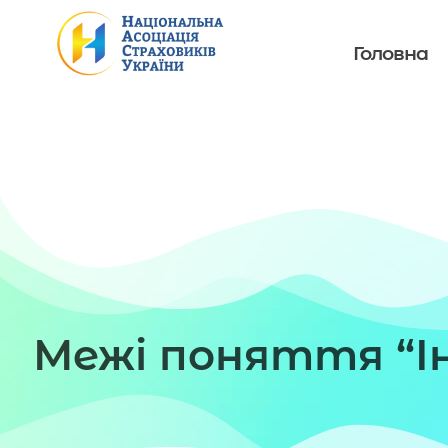
Головна
Межі поняття “І