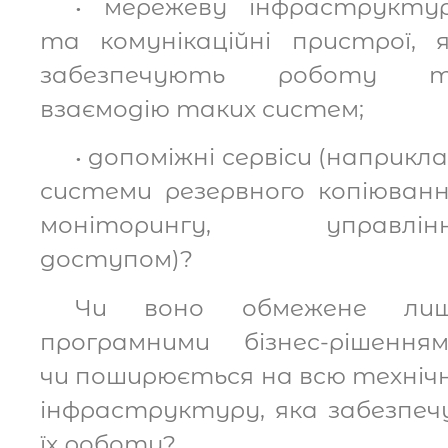
• мережеву інфраструкту
та комунікаційні пристрої, я
забезпечують роботу 
взаємодію таких систем;
• допоміжні сервіси (наприкла
системи резервного копіюванн
моніторингу, управлін
доступом)?
Чи воно обмежене ли
програмними бізнес-рішенням
чи поширюється на всю техніч
інфраструктуру, яка забезпеч
їх роботу?