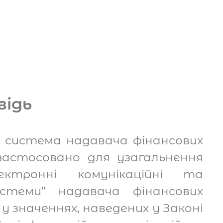
відь
а система надавача фінансових
 застосовано для узагальнення
лектронні комунікаційні та
системи” надавача фінансових
у значеннях, наведених у Законі