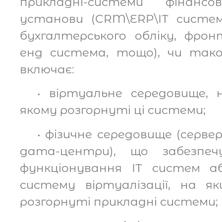
прикладні-системи фінансов
установи (CRM\ERP\ІТ систе
бухгалтерського обліку, фрон
енд система, тощо), чи так
включає:
• віртуальне середовище, 
якому розгорнуті ці системи;
• фізичне середовище (сервер
дата-центри), що забезпеч
функціонування ІТ систем а
систему віртуалізації, на як
розгорнуті прикладні системи;