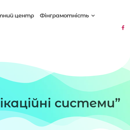
тний центр
Фінграмотність
каційні системи”