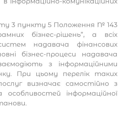
ї в інформаційно-комунікаційних
кту 3 пункту 5 Положення № 143
мних бізнес-рішень”, а всіх
х систем надавача фінансових
овні бізнес-процеси надавача
заємодіють з інформаційними
нку. При цьому перелік таких
послуг визначає самостійно з
а особливостей інформаційної
танови.