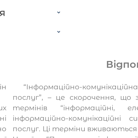
я
Відпо
н
“Інформаційно-комунікаційн
послуг”, – це скорочення, що
их
термінів “інформаційні, е
ні
інформаційно-комунікаційні 
но
послуг. Ці терміни вживаються 