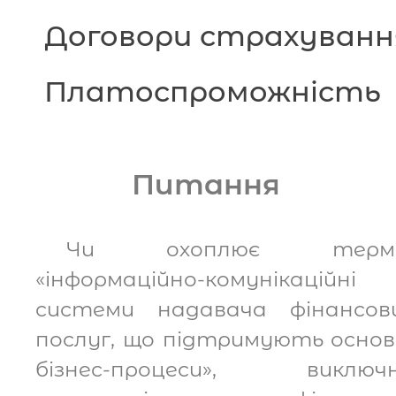
Договори страхуванн
Платоспроможність
Питання
Чи охоплює термі
«інформаційно-комунікаційні
системи надавача фінансов
послуг, що підтримують основ
бізнес-процеси», виключ