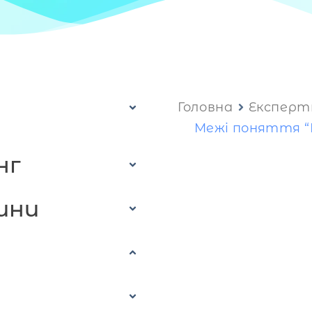
Головна
Експерт
Межі поняття “І
нг
ини