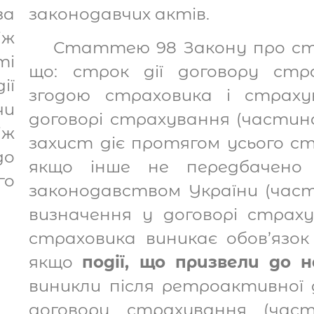
за
законодавчих актів.
ж
Статтею 98 Закону про стр
ті
що: строк дії договору ст
ії
згодою страховика і страх
чи
договорі страхування (части
іж
захист діє протягом усього ст
до
якщо інше не передбачено
го
законодавством України (час
визначення у договорі стра
страховика виникає обов’язо
якщо
події, що призвели до 
виникли після ретроактивної
договору страхування (час