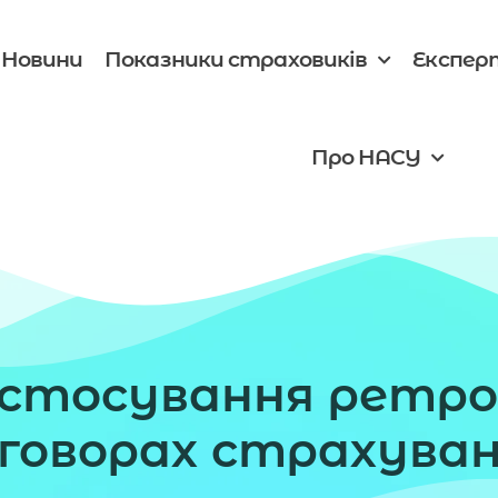
Новини
Показники страховиків
Експер
Про НАСУ
астосування ретро
говорах страхува