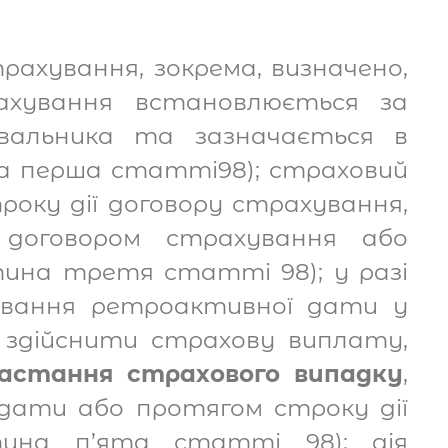
ахування, зокрема, визначено,
рахування встановлюється за
увальника та зазначається в
на перша статті98); страховий
року дії договору страхування,
 договором страхування або
тина третя статті 98); у разі
хування ретроактивної дати у
к здійснити страхову виплату,
настання страхового випадку
,
 дати або протягом строку дії
тина п’ята статті 98); дія