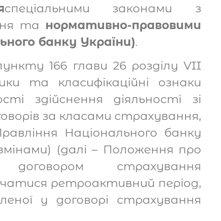
я
спеціальними законами з
ння та
нормативно-правовими
ного банку України)
.
ункту 166 глави 26 розділу VII
ки та класифікаційні ознаки
ості здійснення діяльності зі
оворів за класами страхування,
равління Національного банку
і змінами) (далі – Положення про
, договором страхування
ачатися ретроактивний період,
леної у договорі страхування