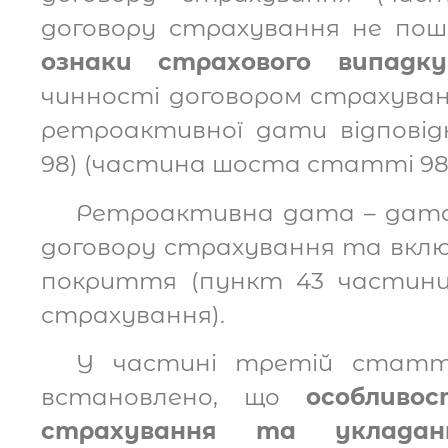
договору страхування не по
ознаки страхового випадку
чинності договором страхуван
ретроактивної дати відпові
98) (частина шоста статті 98
Ретроактивна дата – дата,
договору страхування та вкл
покриття (пункт 43 частини
страхування).
У частині третій статт
встановлено, що
особливос
страхування та укладан