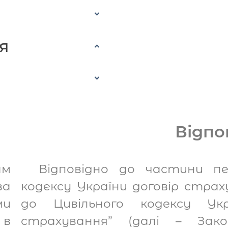
я
Відпо
ам
Відповідно до частини п
ва
кодексу України договір стра
ми
до Цивільного кодексу Ук
в
страхування” (далі – Зак