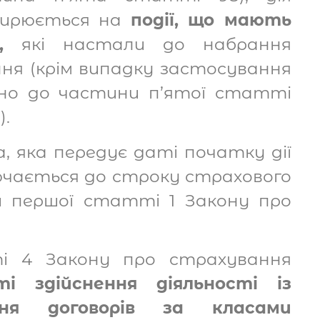
ширюється на
події, що мають
,
які настали до набрання
ня (крім випадку застосування
дно до частини п’ятої статті
).
 яка передує даті початку дії
ючається до строку страхового
 першої статті 1 Закону про
і 4 Закону про страхування
ті здійснення діяльності із
ня договорів за класами