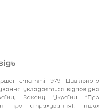
відь
ершої статті 979 Цивільного
хування укладається відповідно
раїни, Закону України “Про
он про страхування), інших