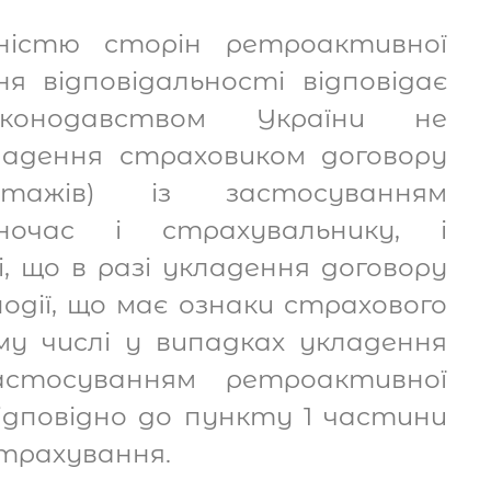
ністю сторін ретроактивної
я відповідальності відповідає
аконодавством України не
ладення страховиком договору
тажів) із застосуванням
ночас і страхувальнику, і
, що в разі укладення договору
одії, що має ознаки страхового
му числі у випадках укладення
астосуванням ретроактивної
ідповідно до пункту 1 частини
страхування.