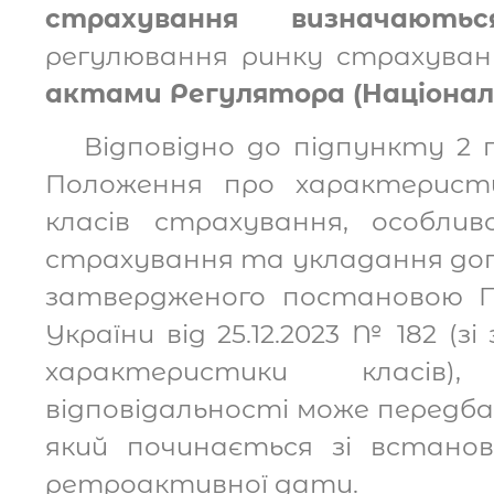
страхування визначаютьс
регулювання ринку страхува
актами Регулятора (Національ
Відповідно до підпункту 2 п
Положення про характеристи
класів страхування, особлив
страхування та укладання дог
затвердженого постановою П
України від 25.12.2023 № 182 (з
характеристики класів)
відповідальності може передб
який починається зі встанов
ретроактивної дати.