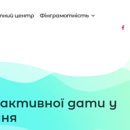
тний центр
Фінграмотність
активної дати у
ння