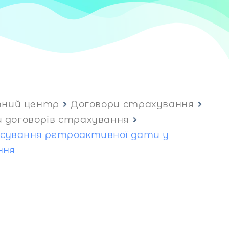
тний центр
Договори страхування
 договорів страхування
сування ретроактивної дати у
ння