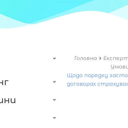
Головна
Експер
Умови
Щодо порядку засто
нг
договорах страхува
ини