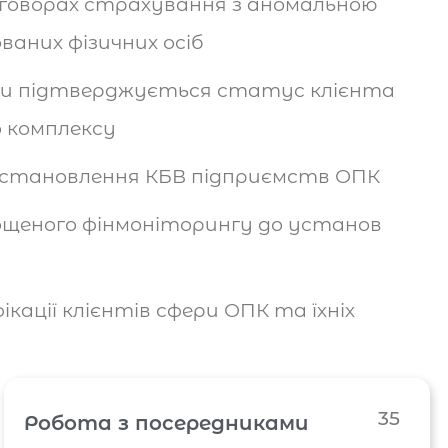
оговорах страхування з аномальною
ваних фізичних осіб
и підтверджується статус клієнта
о комплексу
встановлення КБВ підприємств ОПК
щеного фінмоніторингу до установ
кації клієнтів сфери ОПК та їхніх
35
Робота з посередниками