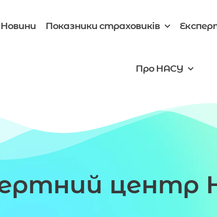
Новини
Показники страховиків
Експер
Про НАСУ
пертний центр 