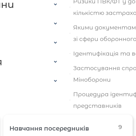
Ризики ПВК/ФТ у д
ини
кількістю застрахо
Якими документам
зі сфери оборонног
Ідентифікація та 
я
Застосування спро
Міноборони
Процедура ідентифі
представників
9
Навчання посередників