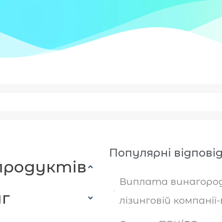
Популярні відповід
 продуктів
Виплата винагород
г
лізинговій компані