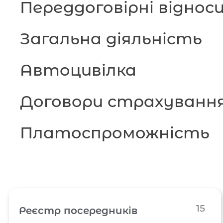
Переддоговірні віднос
Загальна діяльність
Автоцивілка
Договори страхуванн
Платоспроможність
15
Реєстр посередників