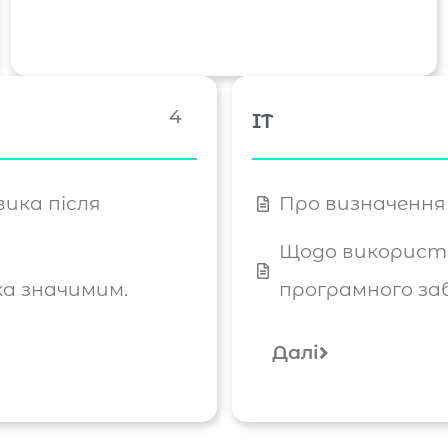
4
IT
вика після
Про визначення
Щодо використа
а значимим.
програмного заб
Далі