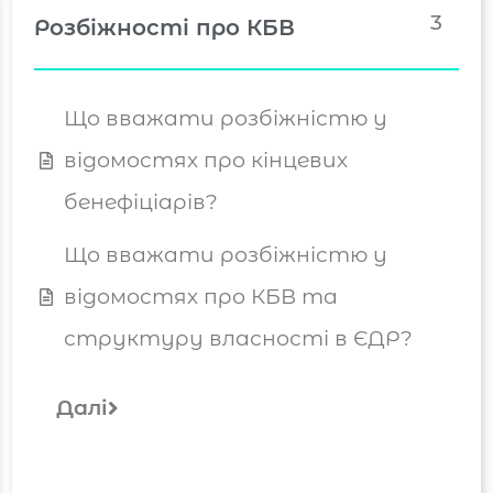
3
Розбіжності про КБВ
Що вважати розбіжністю у
відомостях про кінцевих
бенефіціарів?
Що вважати розбіжністю у
відомостях про КБВ та
структуру власності в ЄДР?
Далі