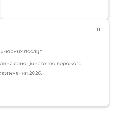
11
 хмарних послуг
ння санаційного та ворожого
езпечення 2026.