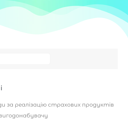
і
и за реалізацію страхових продуктів
ї-вигодонабувачу