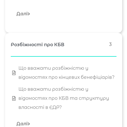
Далі
3
Розбіжності про КБВ
Що вважати розбіжністю у
відомостях про кінцевих бенефіціарів?
Що вважати розбіжністю у
відомостях про КБВ та структуру
власності в ЄДР?
Далі