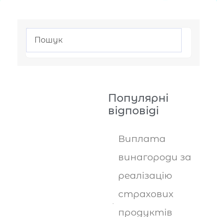
Популярні
відповіді
Виплата
винагороди за
реалізацію
страхових
продуктів