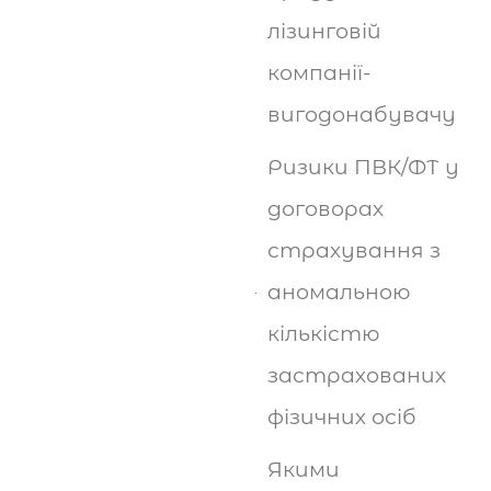
лізинговій
компанії-
вигодонабувачу
Ризики ПВК/ФТ у
договорах
страхування з
аномальною
кількістю
застрахованих
фізичних осіб
Якими