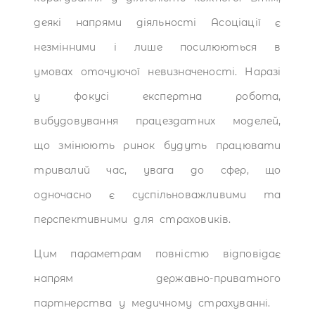
деякі напрями діяльності Асоціації є
незмінними і лише посилюються в
умовах оточуючої невизначеності. Наразі
у фокусі експертна робота,
вибудовування працездатних моделей,
що змінюють ринок будуть працювати
тривалий час, увага до сфер, що
одночасно є суспільноважливими та
перспективними для страховиків.
Цим параметрам повністю відповідає
напрям державно-приватного
партнерства у медичному страхуванні.