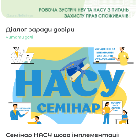
Діалог заради довіри
Читати далі
Семінар НАСУ щодо імплементації