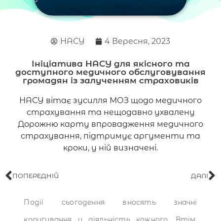
НАСУ
4 Вересня, 2023
Ініціатива НАСУ для якісного та
доступного медичного обслуговування
громадян із залученням страховиків
НАСУ вітає зусилля МОЗ щодо медичного
страхування та нещодавно ухвалену
Дорожню карту впровадження медичного
страхування, підтримує аргументи та
кроки, у ній визначені.
ПОПЕРЕДНІЙ
ДАЛІ
Події сьогодення вносять значні
коригування у діяльність кожного. Втім,