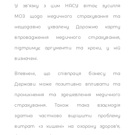
У зв’язку з цим НАСУ вітає зусилля
МОЗ щодо медичного страхування та
нещодавно ухвалену Дорожню карту
впровадження медичного страхування,
підтримує аргументи та кроки, у ній
визначені.
Впевнені, що співпраця бізнесу та
Держави може позитивно впливати та
проникнення та здешевлення медичного
страхування. Також така взаємодія
здатна частково вирішити проблему
витрат «з кишені» на охорону здоров’я,