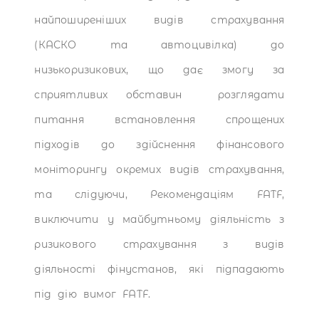
найпоширеніших видів страхування
(КАСКО та автоцивілка) до
низькоризикових, що дає змогу за
сприятливих обставин розглядати
питання встановлення спрощених
підходів до здійснення фінансового
моніторингу окремих видів страхування,
та слідуючи, Рекомендаціям FATF,
виключити у майбутньому діяльність з
ризикового страхування з видів
діяльності фінустанов, які підпадають
під дію вимог FATF.