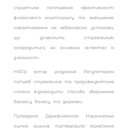
сприятиме поліпшенню ефективності
фінансового моніторингу та зменшенню
навантаження на небанківські установи,
що дозволить страховикам
зосередитись на основних аспектах їх
діяльності.
НАСУ вітає розуміння Регулятором
потреб страховиків та продовжуватиме
спільно віднаходити способи збереження
балансу бізнесу та держави.
Проведена Держфінмоном Національна
оцінка ризиків підтвердила віднесення