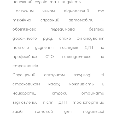
належний сервіс та швидкість.
Належним чином відновлений та
технічно справний автомобіль –
обов’язкова передумова безпеки
дорожнього руху, отже фінансування
повного усунення наслідків ДТП на
професійних СТО покладається на
страховиків.
Спрощений алгоритм взаємодії зі
страховиком надає можливість у
найкоротші строки отримати
відновлений після ДТП транспортний
засіб, готовий для подальшої