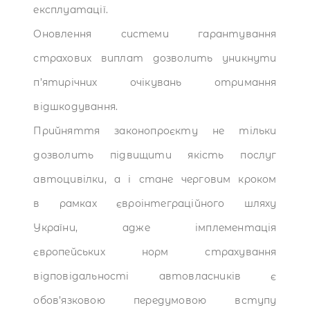
експлуатації.
Оновлення системи гарантування
страхових виплат дозволить уникнути
п’ятирічних очікувань отримання
відшкодування.
Прийняття законопроєкту не тільки
дозволить підвищити якість послуг
автоцивілки, а і стане черговим кроком
в рамках євроінтеграційного шляху
України, адже імплементація
європейських норм страхування
відповідальності автовласників є
обов’язковою передумовою вступу