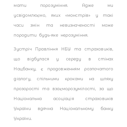
мати порозуміння. Адже ми
усвідомлюємо, яких «монстрів» у такі
часи змін та невизначеності може
породити будь-яке нерозуміння.
Зустріч Правління НБУ та страховиків,
що відбулася у середу в стінах
Нацбанку, є продовженням розпочатого
діалогу, спільними кроками на шляху
прозорості та взаєморозумілості, за що
Національна асоціація страховиків
України вдячна Національному банку
України.