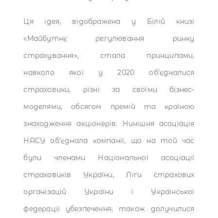
Ця ідея, відображена у Білій книзі
«Майбутнє регулювання ринку
страхування», стала принципами,
навколо якої у 2020 об’єдналися
страховики, різні за своїми бізнес-
моделями, обсягом премій та країною
знаходження акціонерів. Нинішня асоціація
НАСУ об’єднала компанії, що на той час
були членами Національної асоціації
страховиків України, Ліги страхових
організацій України і Української
федерації убезпечення, також долучилися