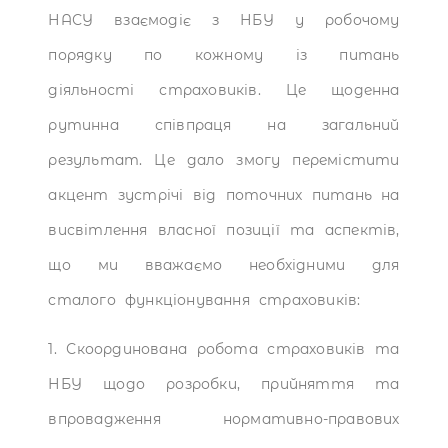
НАСУ взаємодіє з НБУ у робочому
порядку по кожному із питань
діяльності страховиків. Це щоденна
рутинна співпраця на загальний
результат. Це дало змогу перемістити
акцент зустрічі від поточних питань на
висвітлення власної позиції та аспектів,
що ми вважаємо необхідними для
сталого функціонування страховиків:
1. Скоординована робота страховиків та
НБУ щодо розробки, прийняття та
впровадження нормативно-правових