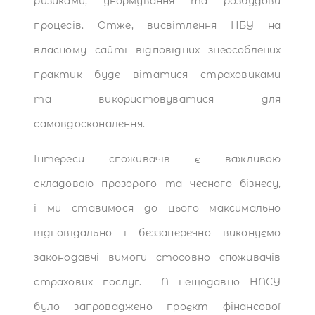
ризиками, унормування та розбудови
процесів. Отже, висвітлення НБУ на
власному сайті відповідних знеособлених
практик буде вітатися страховиками
та використовуватися для
самовдосконалення.
Інтереси споживачів є важливою
складовою прозорого та чесного бізнесу,
і ми ставимося до цього максимально
відповідально і беззаперечно виконуємо
законодавчі вимоги стосовно споживачів
страхових послуг. А нещодавно НАСУ
було запроваджено проєкт фінансової