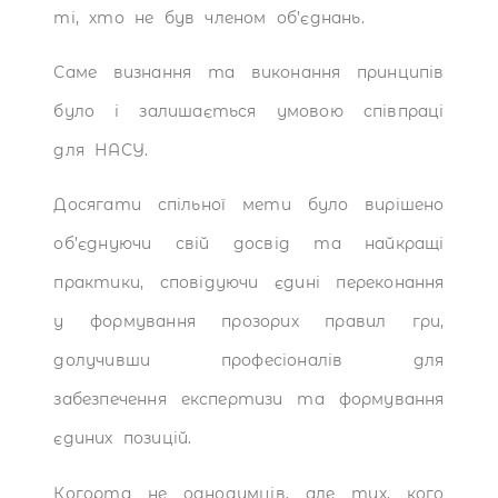
ті, хто не був членом об’єднань.
Саме визнання та виконання принципів
було і залишається умовою співпраці
для НАСУ.
Досягати спільної мети було вирішено
об’єднуючи свій досвід та найкращі
практики, сповідуючи єдині переконання
у формування прозорих правил гри,
долучивши професіоналів для
забезпечення експертизи та формування
єдиних позицій.
Когорта не однодумців, але тих, кого