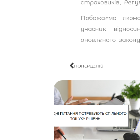
страховиків, Рег
Побажаємо яком
учасник віднос
оновленого закону
ПОПЕРЕДНІЙ