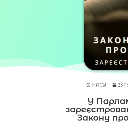
НАСУ
23 Г
У Парла
зареєстрова
Закону пр