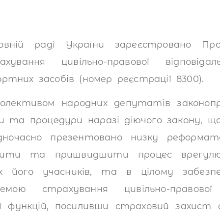
ховній раді України зареєстровано Пр
ахування цивільно-правової відповідал
ртних засобів (номер реєстрації 8300).
колективом народних депутатів законоп
и та процедури наразі діючого закону, щ
дночасно презентовано низку реформат
гшити та пришвидшити процес врегулю
іх його учасників, та в цілому забез
емою страхування цивільно-правової в
ї функцій, посиливши страховий захист