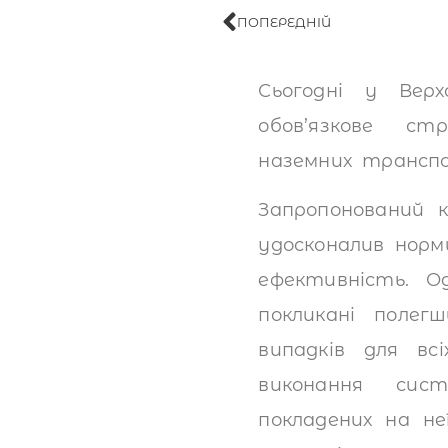
ПОПЕРЕДНІЙ
Сьогодні у Вер
обов’язкове стр
наземних транспо
Запропонований 
удосконалив норм
ефективність. О
покликані поле
випадків для вс
виконання сист
покладених на не