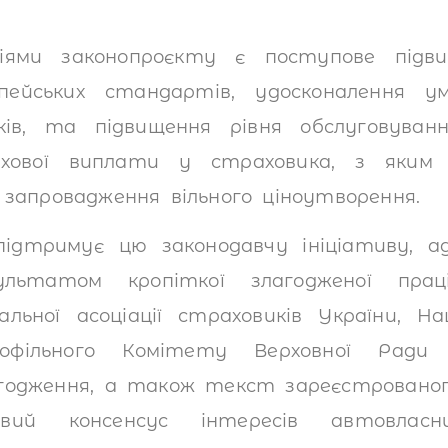
іями законопроєкту є поступове підв
ейських стандартів, удосконалення у
ків, та підвищення рівня обслуговуванн
хової виплати у страховика, з яким у
 запровадження вільного ціноутворення.
ідтримує цю законодавчу ініціативу, а
ультатом кропіткої злагодженої пра
альної асоціації страховиків України, На
фільного Комітету Верховної Ради 
годження, а також текст зареєстрованог
вий консенсус інтересів автовласник