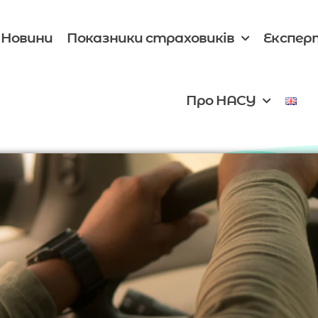
Новини
Показники страховиків
Експер
Про НАСУ