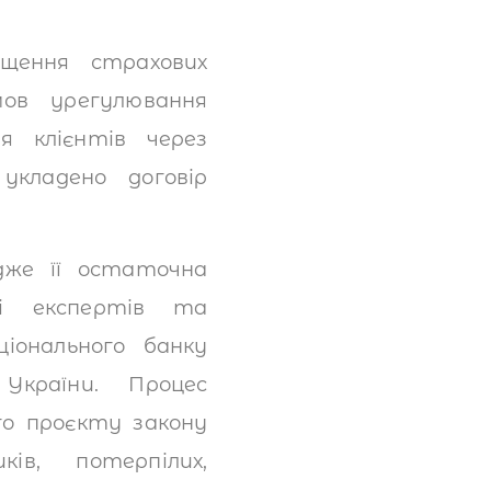
ищення страхових
мов урегулювання
я клієнтів через
кладено договір
дже її остаточна
ці експертів та
ціонального банку
України. Процес
о проєкту закону
ів, потерпілих,