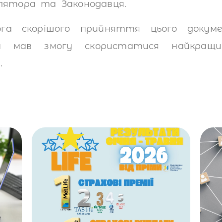
улятора та Законодавця.
ога скорішого прийняття цього докум
ин мав змогу скористатися найкращи
.