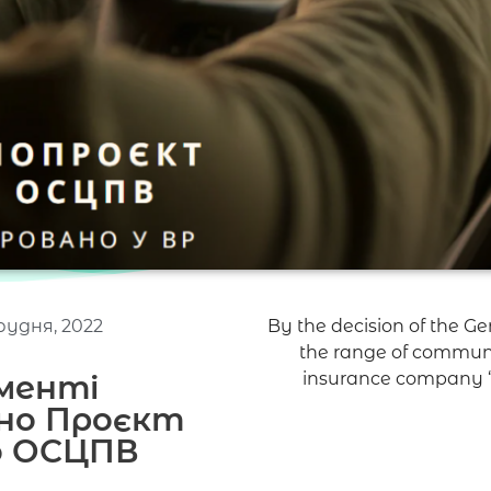
рудня, 2022
By the decision of the 
the range of commun
менті
insurance company “K
но Проєкт
о ОСЦПВ