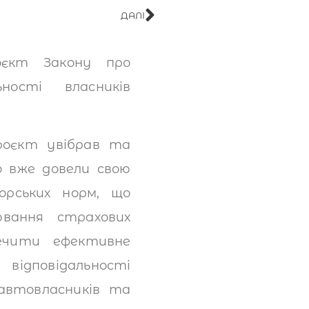
ДАЛІ
оєкт Закону про
ьності власників
роєкт увібрав та
о вже довели свою
орських норм, що
вання страхових
печити ефективне
ідповідальності
 автовласників та