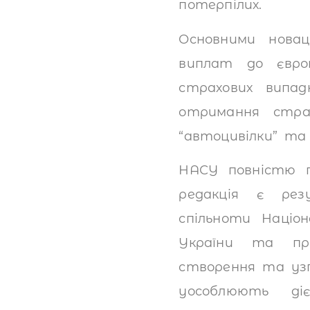
потерпілих.
Основними новац
виплат до європ
страхових випад
отримання стра
“автоцивілки” та
НАСУ повністю п
редакція є рез
спільноти Націон
України та про
створення та уз
уособлюють діє