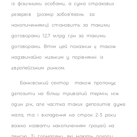
із фізичними особами, а сума страхових
резервів (розмір зобов’язань за
накопиченнями) становить за такими
договорами 12,7 млрд грн за такими
договорами. Втім цей показник є також
надзвичайно низьким у порівнянні із
європейським ринком.
Банківський сектор також пропонує
депозити на більш тривалий термін, ніж
один рік, але частка таких депозитів дуже
мала, та і вкладення на строк 2-3 роки
важко назвати накопиченням грошей на
пенсію. Ті громадяни, які мають доходи