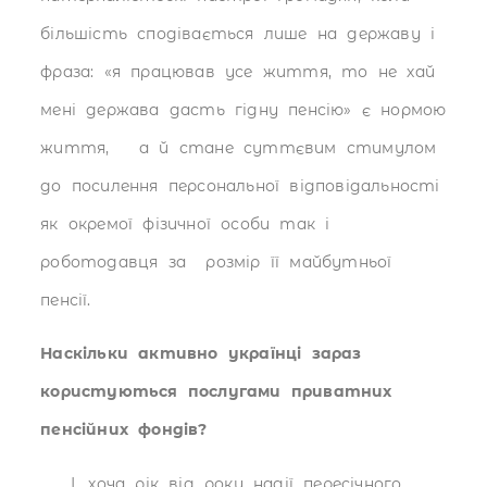
більшість сподівається лише на державу і
фраза: «я працював усе життя, то не хай
мені держава дасть гідну пенсію» є нормою
життя, а й стане суттєвим стимулом
до посилення персональної відповідальності
як окремої фізичної особи так і
роботодавця за розмір її майбутньої
пенсії.
Наскільки активно українці зараз
користуються послугами приватних
пенсійних фондів?
І, хоча рік від року надії пересічного