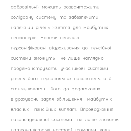
добровільні) можуть розвантажити
солідарну систему та забезпечити
належний рівень життя для майбутніх
пенсіонерів. Навіть невеликі
персоніфіковані відрахування до пенсійної
системи зможуть не лише наглядно
продемонструвати учасникові системи
рівень його персональних накопичень, а й
стимулювати його до додаткових
відрахувань задля збільшення майбутніх
власних пенсійних виплат. Впровадження
накопичувальної системи не лише знизить
патерналістські настрої громадян, коли