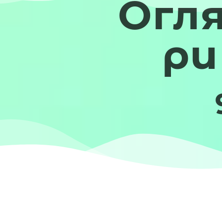
Огл
ри