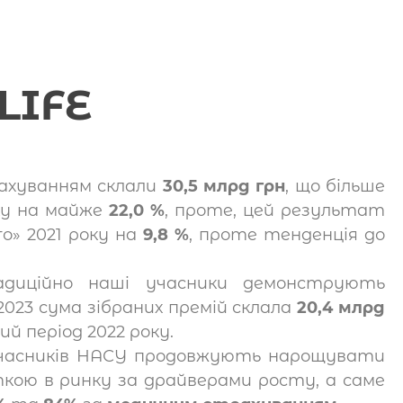
LIFE
рахуванням склали
30,5 млрд грн
, що більше
оку на майже
22,0 %
, проте, цей результат
го» 2021 року на
9,8 %
, проте тенденція до
диційно наші учасники демонструють
 2023 сума зібраних премій склала
20,4 млрд
ий період 2022 року.
-учасників НАСУ продовжують нарощувати
кою в ринку за драйверами росту, а саме