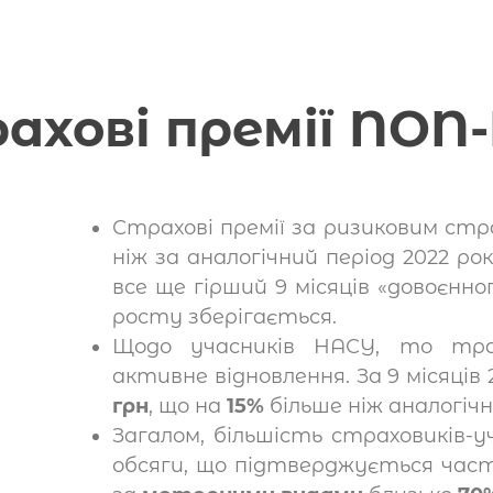
ахові премії NON-
Страхові премії за ризиковим ст
ніж за аналогічний період 2022 р
все ще гірший 9 місяців «довоєнно
росту зберігається.
Щодо учасників НАСУ, то тра
активне відновлення. За 9 місяців
грн
, що на
15%
більше ніж аналогічн
Загалом, більшість страховиків
обсяги, що підтверджується част