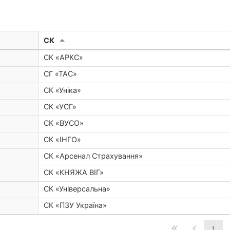
CК
СК «АРКС»
СГ «ТАС»
СК «Уніка»
СК «УСГ»
СК «ВУСО»
СК «ІНГО»
СК «Арсенал Страхування»
СК «КНЯЖА ВІГ»
СК «Універсальна»
СК «ПЗУ Україна»
1