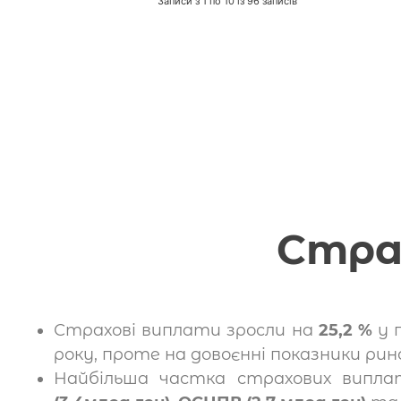
Записи з 1 по 10 із 96 записів
Стра
Страхові виплати зросли на
25,2 %
у п
року, проте на довоєнні показники рин
Найбільша частка страхових випл