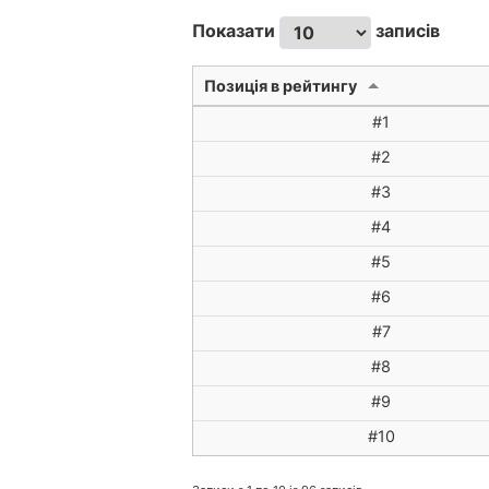
Показати
записів
Позиція в рейтингу
#1
#2
#3
#4
#5
#6
#7
#8
#9
#10