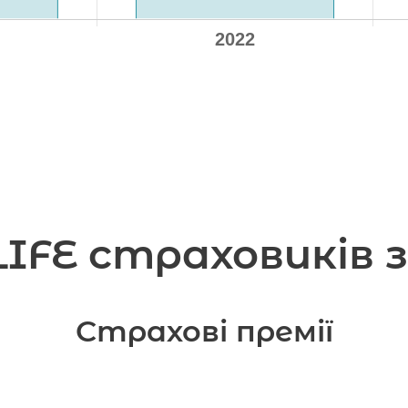
FE страховиків за
Страхові премії